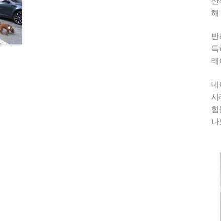
산
해
반
특
레
네
사
힘
나