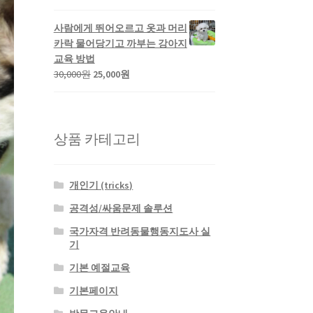
사람에게 뛰어오르고 옷과 머리
카락 물어당기고 까부는 강아지
교육 방법
30,000
원
25,000
원
상품 카테고리
개인기 (tricks)
공격성/싸움문제 솔루션
국가자격 반려동물행동지도사 실
기
기본 예절교육
기본페이지