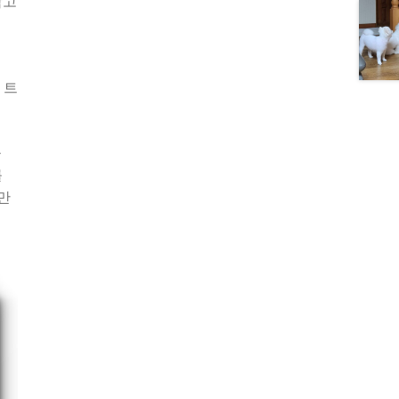
참고
 트
육
를
만