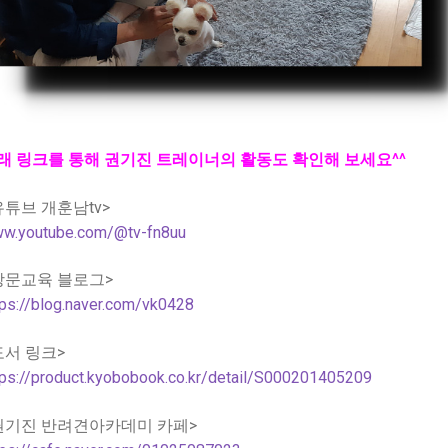
래 링크를 통해 권기진 트레이너의 활동도 확인해 보세요^^
유튜브 개훈남tv>
w.youtube.com/@tv-fn8uu
방문교육 블로그>
tps://blog.naver.com/vk0428
도서 링크>
tps://product.kyobobook.co.kr/detail/S000201405209
권기진 반려견아카데미 카페>