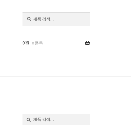
검
색
0
원
0 품목
검
색