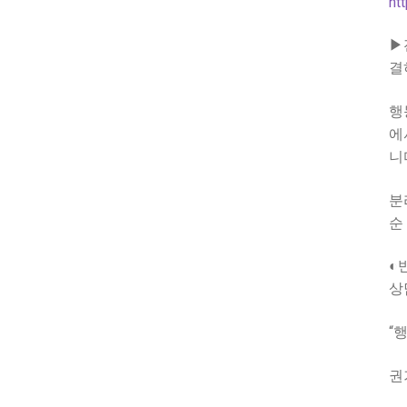
ht
▶
결
행
에
니
분
순
◐
상
“
권기