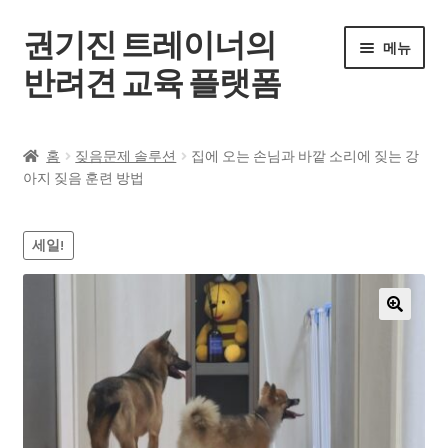
권기진 트레이너의
메뉴
반려견 교육 플랫폼
홈
홈
짖음문제 솔루션
집에 오는 손님과 바깥 소리에 짖는 강
아지 짖음 훈련 방법
전체 강좌
공지사항
세일!
자주 묻는 질문
🔍
로그인
회원가입
내 계정