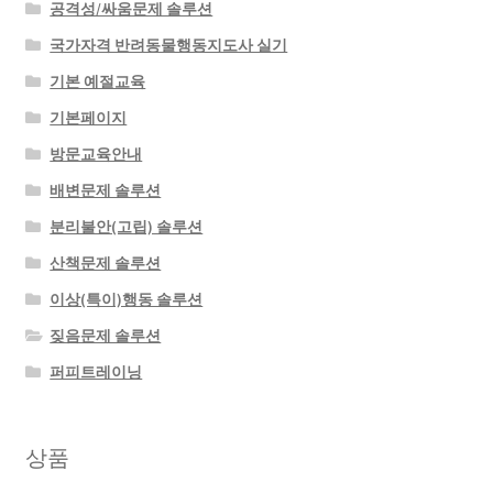
공격성/싸움문제 솔루션
국가자격 반려동물행동지도사 실기
기본 예절교육
기본페이지
방문교육안내
배변문제 솔루션
분리불안(고립) 솔루션
산책문제 솔루션
이상(특이)행동 솔루션
짖음문제 솔루션
퍼피트레이닝
상품