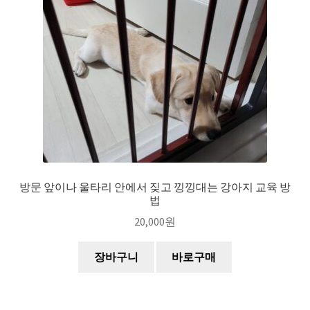
방문 앞이나 울타리 안에서 짖고 낑낑대는 강아지 교육 방
법
20,000
원
장바구니
바로구매