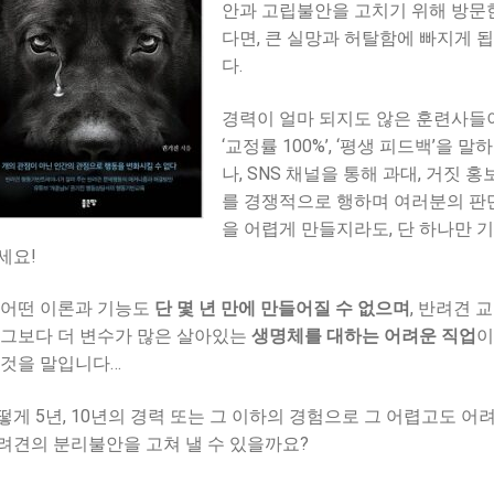
안과 고립불안을 고치기 위해 방문
다면, 큰 실망과 허탈함에 빠지게 
다.
경력이 얼마 되지도 않은 훈련사들
‘교정률 100%’, ‘평생 피드백’을 말
나, SNS 채널을 통해 과대, 거짓 홍
를 경쟁적으로 행하며 여러분의 판
을 어렵게 만들지라도, 단 하나만 
세요!
 어떤 이론과 기능도
단 몇 년 만에 만들어질 수 없으며
, 반려견 
 그보다 더 변수가 많은 살아있는
생명체를 대하는 어려운 직업
이
 것을 말입니다…
떻게 5년, 10년의 경력 또는 그 이하의 경험으로 그 어렵고도 어
려견의 분리불안을 고쳐 낼 수 있을까요?