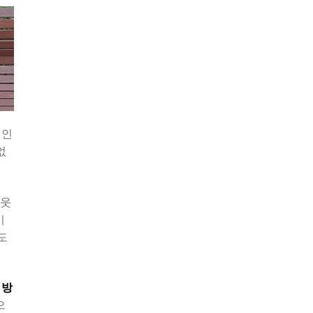
 인
없
이웃
기
도
 방
으