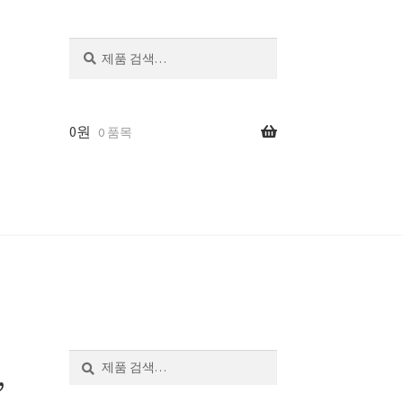
검
색
0
원
0 품목
,
검
색