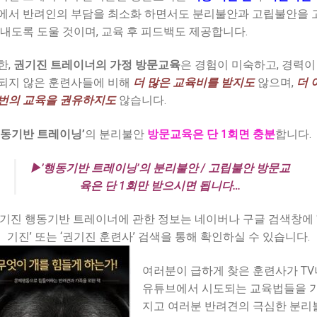
에서 반려인의 부담을 최소화 하면서도 분리불안과 고립불안을 
 내도록 도울 것이며, 교육 후 피드백도 제공합니다.
한,
권기진 트레이너의 가정 방문교육
은 경험이 미숙하고, 경력이
되지 않은 훈련사들에 비해
더 많은 교육비를 받지도
않으며,
더 
번의 교육을 권유하지도
않습니다.
행동기반 트레이닝’
의 분리불안
방문교육은 단 1회면 충분
합니다.
▶’행동기반 트레이닝’의 분리불안 / 고립불안 방문교
육은 단 1회만 받으시면 됩니다…
기진 행동기반 트레이너에 관한 정보는 네이버나 구글 검색창에 
기진’ 또는 ‘권기진 훈련사’ 검색을 통해 확인하실 수 있습니다.
여러분이 급하게 찾은 훈련사가 TV
유튜브에서 시도되는 교육법들을 
지고 여러분 반려견의 극심한 분리