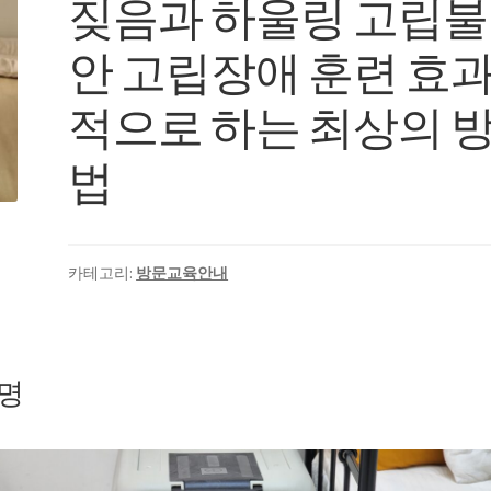
짖음과 하울링 고립불
안 고립장애 훈련 효
적으로 하는 최상의 
법
카테고리:
방문교육안내
명