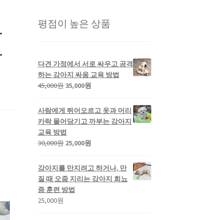
평점이 높은 상품
과
방
다견 가정에서 서로 싸우고 공격
하는 강아지 싸움 교육 방법
45,000
원
35,000
원
사람에게 뛰어오르고 옷과 머리
카락 물어당기고 까부는 강아지
교육 방법
30,000
원
25,000
원
강아지를 만지려고 하거나, 만
질 때 오줌 지리는 강아지 희뇨
증 훈련 방법
25,000
원