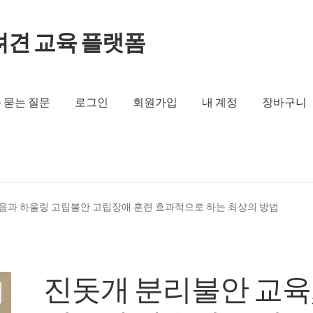
려견 교육 플랫폼
 묻는 질문
로그인
회원가입
내 계정
장바구니
짖음과 하울링 고립불안 고립장애 훈련 효과적으로 하는 최상의 방법
진돗개 분리불안 교육