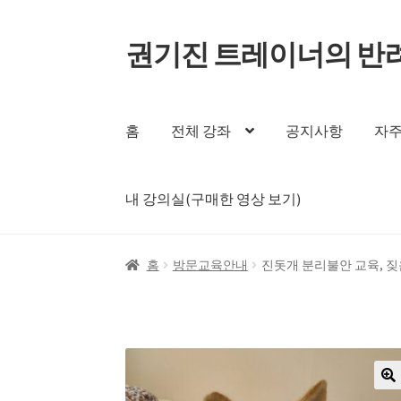
권기진 트레이너의 반
홈
전체 강좌
공지사항
자주
내 강의실(구매한 영상 보기)
홈
방문교육안내
진돗개 분리불안 교육, 
🔍