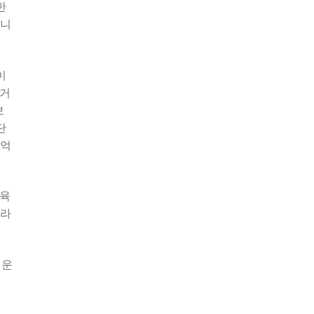
한
됩니
이
하거
보
단
기억
교육
라
려운