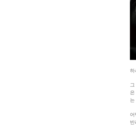
하
그
은
는
어
반