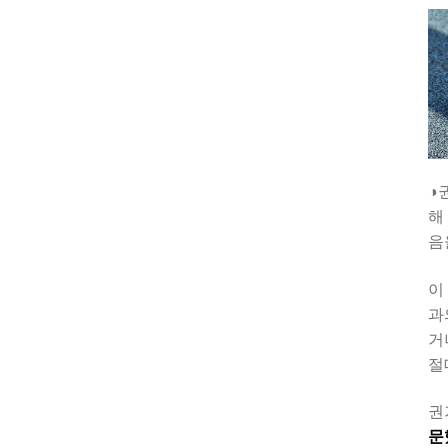
◑
해
음
이
과
거
절
권
문