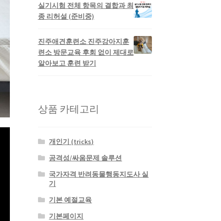
실기시험 전체 항목의 결합과 최
종 리허설 (준비중)
진주애견훈련소 진주강아지훈
련소 방문교육 후회 없이 제대로
알아보고 훈련 받기
상품 카테고리
개인기 (tricks)
공격성/싸움문제 솔루션
국가자격 반려동물행동지도사 실
기
기본 예절교육
기본페이지