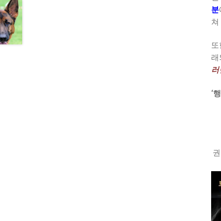
분
쳐
또
래
러
‘
권