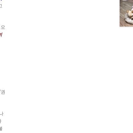
고
 오
여
‘권
나
가
불