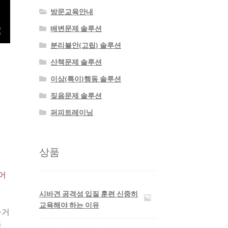
방문교육안내
배변문제 솔루션
분리불안(고립) 솔루션
산책문제 솔루션
이상(특이)행동 솔루션
짖음문제 솔루션
퍼피트레이닝
상품
어
시바견 공격성 입질 훈련 신중히
교육해야 하는 이유
하거
를