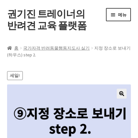
권기진 트레이너의
메뉴
반려견 교육 플랫폼
홈
홈
국가자격 반려동물행동지도사 실기
지정 장소로 보내기
(하우스) step 2.
전체 강좌
공지사항
세일!
자주 묻는 질문
🔍
로그인
회원가입
내 계정