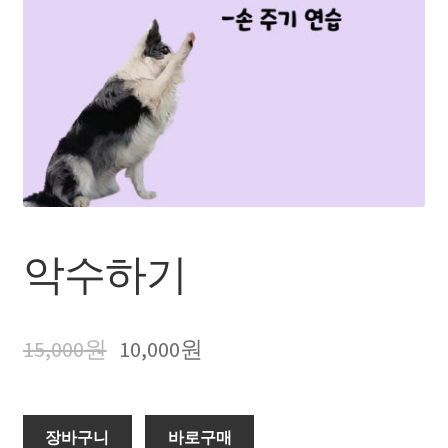
장바구니
내 강의실(구매한 영상 보기)
악수하기
15,000
원
10,000
원
장바구니
바로구매