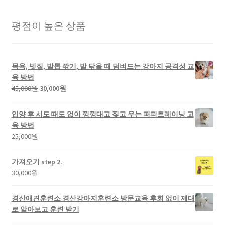
평점이 높은 상품
목욕, 빗질, 발톱 깎기, 발 닦을 때 덤벼드는 강아지 공격성 교
육 방법
45,000
원
30,000
원
입양 후 시도 때도 없이 낑낑대고 짖고 우는 퍼피트레이닝 교
육 방법
25,000
원
가져오기 step 2.
30,000
원
경산애견훈련소 경산강아지훈련소 방문교육 후회 없이 제대
로 알아보고 훈련 받기