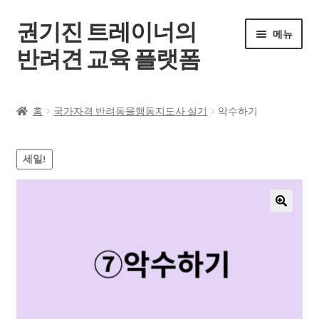
권기진 트레이너의
메뉴
반려견 교육 플랫폼
홈
홈
국가자격 반려동물행동지도사 실기
악수하기
전체 강좌
세일!
공지사항
자주 묻는 질문
🔍
로그인
회원가입
내 계정