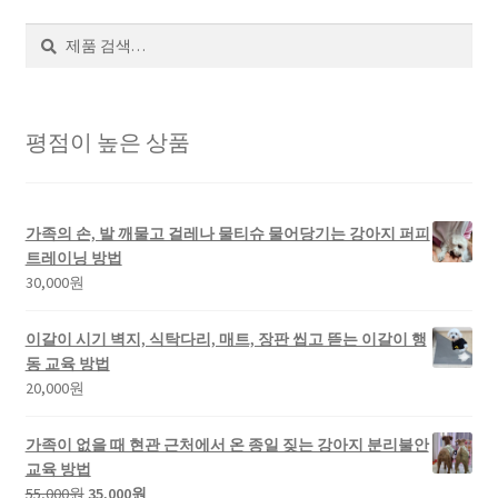
검
색
평점이 높은 상품
가족의 손, 발 깨물고 걸레나 물티슈 물어당기는 강아지 퍼피
트레이닝 방법
30,000
원
이갈이 시기 벽지, 식탁다리, 매트, 장판 씹고 뜯는 이갈이 행
동 교육 방법
20,000
원
가족이 없을 때 현관 근처에서 온 종일 짖는 강아지 분리불안
교육 방법
55,000
원
35,000
원