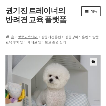
권기진 트레이너의
메뉴
반려견 교육 플랫폼
홈
홈
방문교육안내
강릉애견훈련소 강릉강아지훈련소 방문
교육 후회 없이 제대로 알아보고 훈련 받기
전체 강좌
공지사항
자주 묻는 질문
🔍
로그인
회원가입
내 계정