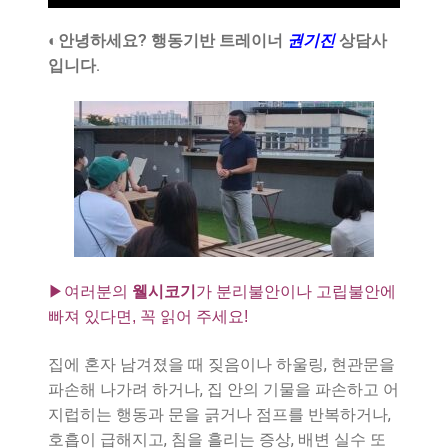
◐안녕하세요? 행동기반 트레이너
권기진
상담사
입니다.
▶여러분의
웰시코기
가 분리불안이나 고립불안에
빠져 있다면, 꼭 읽어 주세요!
집에 혼자 남겨졌을 때 짖음이나 하울링, 현관문을
파손해 나가려 하거나, 집 안의 기물을 파손하고 어
지럽히는 행동과 문을 긁거나 점프를 반복하거나,
호흡이 급해지고, 침을 흘리는 증상, 배변 실수 또