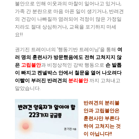
불안으로 인해 이웃과의 마찰이 일어나고 있거나,
가족 간 분란으로 마음 아픈 일이 생기거나, 반려견
의 건강이 나빠질까 염려되어 걱정이 많은 가정일
지라도 절대 상심하거나, 교육을 포기하지 마세
요!!
권기진 트레이너의 ‘행동기반 트레이닝’을 통해
여
러 명의 훈련사가 방문했음에도 전혀 고쳐지지 않
은
고립불안
과 비정상적인 강박 행동으로
손 발톱
이 빠지고 켄넬박스 안에서 철문을 열어 나오려다
이빨이 부러진 반려견의
분리불안
까지 고쳐내고
말았습니다.
반려견의 분리불
안과 고립불안은
훈련사만 부른다
하여 고쳐지는 것
이 아닙니다!!