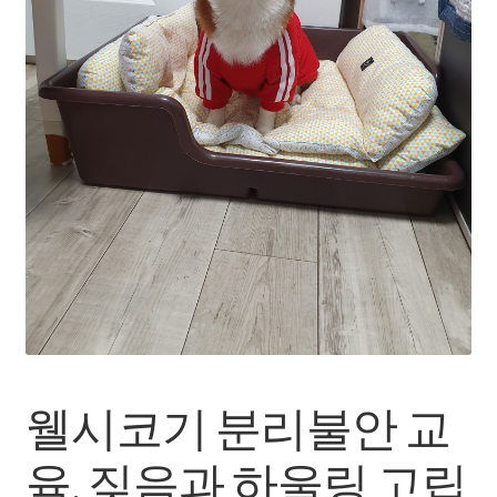
장바구니
내 강의실(구매한 영상 보기)
웰시코기 분리불안 교
육, 짖음과 하울링 고립