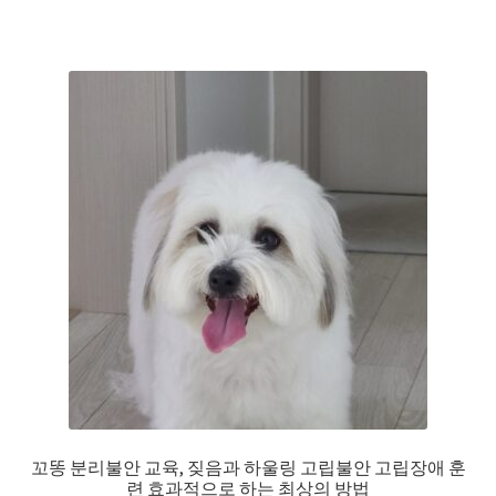
꼬똥 분리불안 교육, 짖음과 하울링 고립불안 고립장애 훈
련 효과적으로 하는 최상의 방법