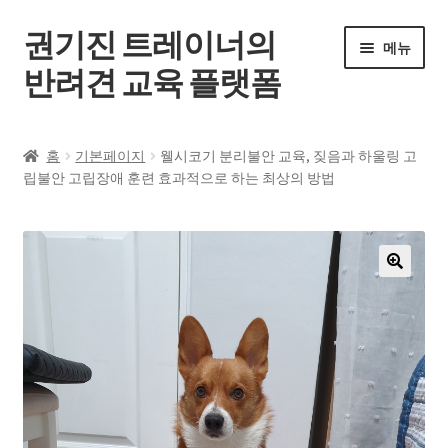
권기진 트레이너의
메뉴
반려견 교육 플랫폼
홈
홈
기본페이지
웰시코기 분리불안 교육, 짖음과 하울링 고
립불안 고립장애 훈련 효과적으로 하는 최상의 방법
전체 강좌
공지사항
자주 묻는 질문
🔍
로그인
회원가입
내 계정