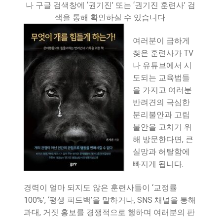
나 구글 검색창에 ‘권기진’ 또는 ‘권기진 훈련사’ 검
색을 통해 확인하실 수 있습니다.
여러분이 급하게
찾은 훈련사가 TV
나 유튜브에서 시
도되는 교육법들
을 가지고 여러분
반려견의 극심한
분리불안과 고립
불안을 고치기 위
해 방문한다면, 큰
실망과 허탈함에
빠지게 됩니다.
경력이 얼마 되지도 않은 훈련사들이 ‘교정률
100%’, ‘평생 피드백’을 말하거나, SNS 채널을 통해
과대, 거짓 홍보를 경쟁적으로 행하며 여러분의 판